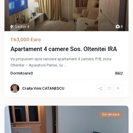
Sector 4
8
163,000 Euro
Apartament 4 camere Sos. Oltenitei IRA
Va propunem spre vanzare apartament 4 camere, P/8, zona
Oltenitei – Aparatorii Patriei, cu
...
Dormitoare
0
Băi
2
Craita Voni CATANESCU
De vânzare