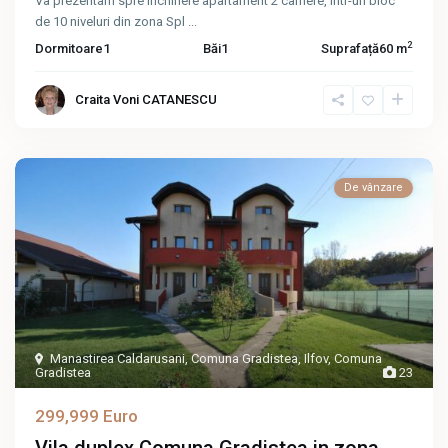
Va prezentam spre inchiriere apartament 2 camere, intr-un bloc
de 10 niveluri din zona Spl
...
2
Dormitoare
1
Băi
1
Suprafață
60 m
Craita Voni CATANESCU
De vânzare
Manastirea Caldarusani
,
Comuna Gradistea
,
Ilfov
,
Comuna
Gradistea
23
299,999 Euro