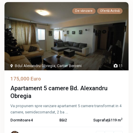
De vânzare
Ofertă Activă
Bdul Alexandru Obregia
,
Cartier Berceni
11
175,000 Euro
Apartament 5 camere Bd. Alexandru
Obregia
Va propunem spre vanzare apartament 5 camere transformat in 4
camere, semidecomandat, 2 ba
...
2
Dormitoare
4
Băi
2
Suprafață
119 m