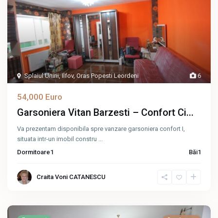
Splaiul Unirii
,
Ilfov
,
Oras Popesti Leordeni
6
54,000 Euro
Garsoniera Vitan Barzesti – Confort Ci...
Va prezentam disponibila spre vanzare garsoniera confort I,
situata intr-un imobil constru
...
Dormitoare
1
Băi
1
Craita Voni CATANESCU