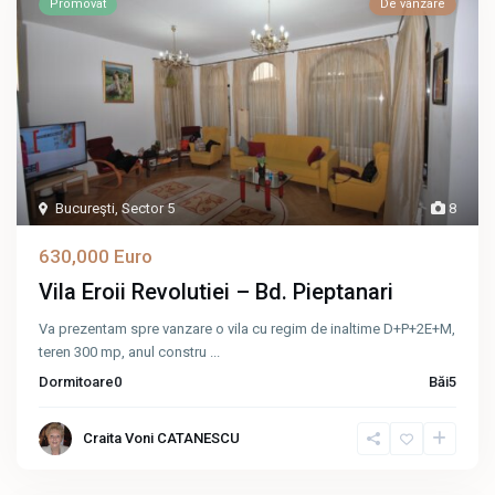
Promovat
De vânzare
Bucureşti
,
Sector 5
8
630,000 Euro
Vila Eroii Revolutiei – Bd. Pieptanari
Va prezentam spre vanzare o vila cu regim de inaltime D+P+2E+M,
teren 300 mp, anul constru
...
Dormitoare
0
Băi
5
Craita Voni CATANESCU