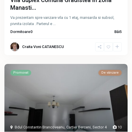
Vila duplex Comuna Gradistea in zona
Manasti...
Va prezentam spre vanzare vila cu 1 etaj, mansarda si subsol,
pivnita izolata . Parterul e
...
Dormitoare
0
Băi
5
Craita Voni CATANESCU
Promovat
De vânzare
Bdul Constantin Brancoveanu
,
Cartier Berceni
,
Sector 4
10