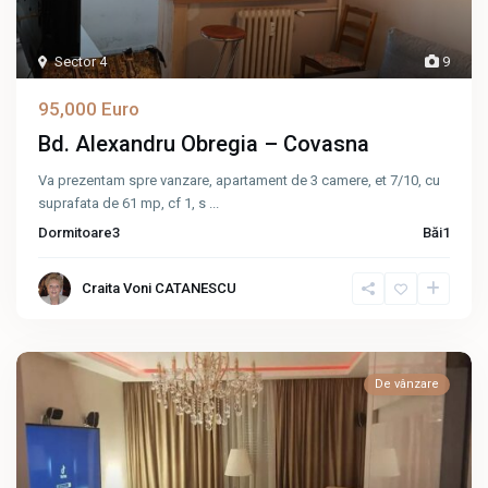
Sector 4
9
95,000 Euro
Bd. Alexandru Obregia – Covasna
Va prezentam spre vanzare, apartament de 3 camere, et 7/10, cu
suprafata de 61 mp, cf 1, s
...
Dormitoare
3
Băi
1
Craita Voni CATANESCU
De vânzare