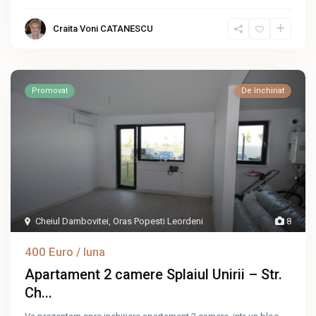
Craita Voni CATANESCU
Promovat
De închiriat
Cheiul Dambovitei
,
Oras Popesti Leordeni
8
400 Euro
/ luna
Apartament 2 camere Splaiul Unirii – Str.
Ch...