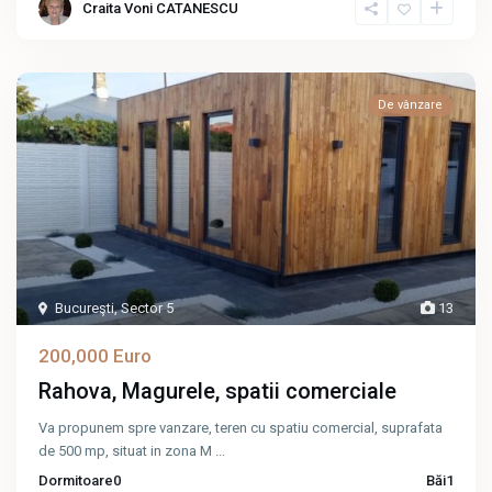
Craita Voni CATANESCU
De vânzare
Bucureşti
,
Sector 5
13
200,000 Euro
Rahova, Magurele, spatii comerciale
Va propunem spre vanzare, teren cu spatiu comercial, suprafata
de 500 mp, situat in zona M
...
Dormitoare
0
Băi
1