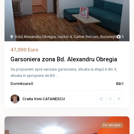
Bdul Alexandru Obregia
,
Sector 4
,
Cartier Berceni
,
Bucureşti
5
47,000 Euro
Garsoniera zona Bd. Alexandru Obregia
Va propunem spre vanzare garsoniera, situata la etajul 6 din 9,
situata in apropiere de Bd
...
Dormitoare
0
Băi
1
Craita Voni CATANESCU
De vânzare