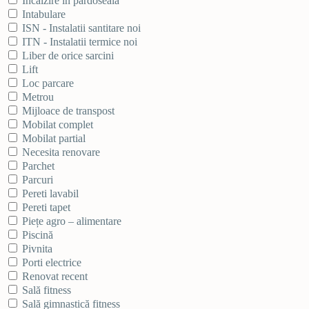
Incalzire in pardoseala
Intabulare
ISN - Instalatii santitare noi
ITN - Instalatii termice noi
Liber de orice sarcini
Lift
Loc parcare
Metrou
Mijloace de transpost
Mobilat complet
Mobilat partial
Necesita renovare
Parchet
Parcuri
Pereti lavabil
Pereti tapet
Piețe agro – alimentare
Piscină
Pivnita
Porti electrice
Renovat recent
Sală fitness
Sală gimnastică fitness