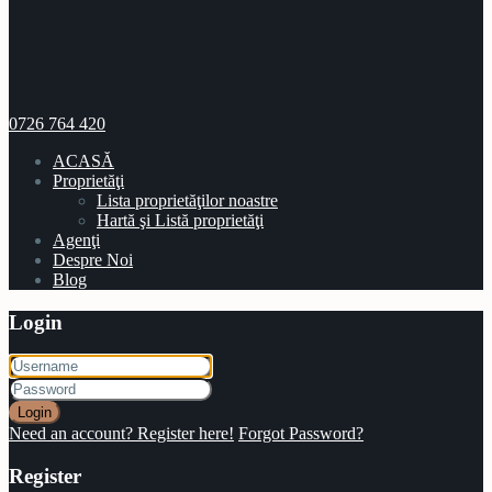
0726 764 420
ACASĂ
Proprietăţi
Lista proprietăţilor noastre
Hartă şi Listă proprietăţi
Agenţi
Despre Noi
Blog
Login
Login
Need an account? Register here!
Forgot Password?
Register