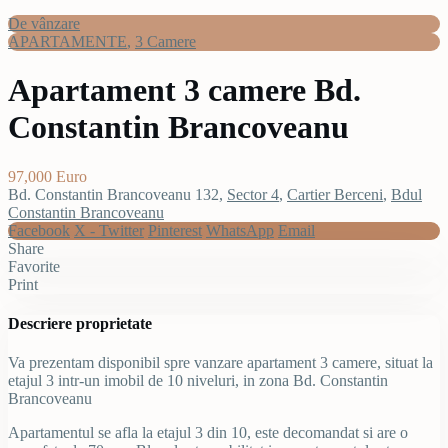
De vânzare
APARTAMENTE
,
3 Camere
Apartament 3 camere Bd.
Constantin Brancoveanu
97,000 Euro
Bd. Constantin Brancoveanu 132,
Sector 4
,
Cartier Berceni
,
Bdul
Constantin Brancoveanu
Facebook
X - Twitter
Pinterest
WhatsApp
Email
Share
Favorite
Print
Descriere proprietate
Va prezentam disponibil spre vanzare apartament 3 camere, situat la
etajul 3 intr-un imobil de 10 niveluri, in zona Bd. Constantin
Brancoveanu
Apartamentul se afla la etajul 3 din 10, este decomandat si are o