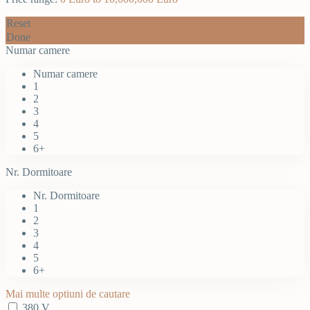
Reset
Done
Numar camere
Numar camere
1
2
3
4
5
6+
Nr. Dormitoare
Nr. Dormitoare
1
2
3
4
5
6+
Mai multe optiuni de cautare
380 V