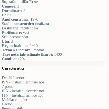
2
Suprafața utilă:
70 m
Camere:
3
Dormitoare:
2
Băi:
1
Anul construirii:
1976
Stadiu constructie::
finalizata
Destinatie:
rezidentiala
Pozitionare:
vest
Stil:
decomandat
Etaj:
3
Regim Inaltime:
P+10
Termen eliberare:
imediat
Taxe notariale estimate (Euro):
1400
Comision:
2%
Caracteristici
Detalii Interior
ISN - Instalatii santitare noi
Apometre
IEN - Instalatii electrice noi
ITN - Instalatii termice noi
Mobilat complet
Gresie
Pereti lavabil