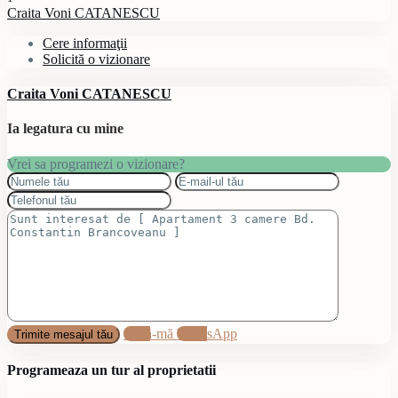
Craita Voni CATANESCU
Cere informaţii
Solicită o vizionare
Craita Voni CATANESCU
Ia legatura cu mine
Vrei sa programezi o vizionare?
Sună-mă
WhatsApp
Programeaza un tur al proprietatii