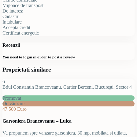
Mijloace de transpost
De interes:
Cadastru
Intabulare
Acceptă credit
Certificat energetic
Recenzii
You need to
login
in order to post a review
Proprietati similare
6
Bdul Constantin Brancoveanu
,
Cartier Berceni
,
Bucureşti
,
Sector 4
Promovat
De vânzare
47,500 Euro
Garsoniera Brancoveanu – Luica
Va propunem spre vanzare garsoniera, 30 mp, mobilata si utilata,