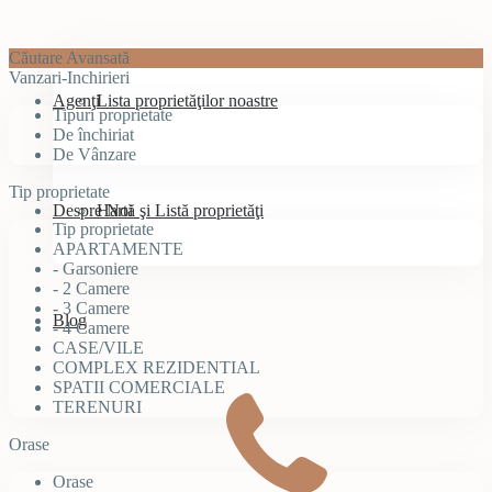
Căutare Avansată
Vanzari-Inchirieri
Agenţi
Lista proprietăţilor noastre
Tipuri proprietate
De închiriat
De Vânzare
Tip proprietate
Despre Noi
Hartă şi Listă proprietăţi
Tip proprietate
APARTAMENTE
- Garsoniere
- 2 Camere
- 3 Camere
Blog
- 4 Camere
CASE/VILE
COMPLEX REZIDENTIAL
SPATII COMERCIALE
TERENURI
Orase
Orase