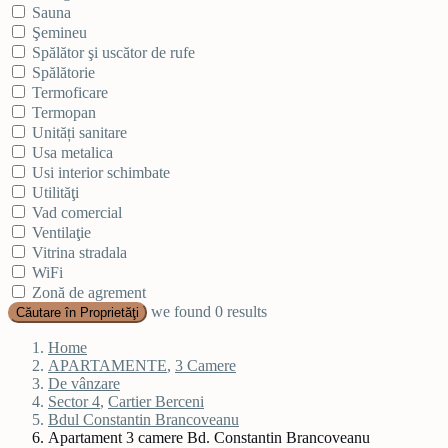
Sauna
Şemineu
Spălător şi uscător de rufe
Spălătorie
Termoficare
Termopan
Unități sanitare
Usa metalica
Usi interior schimbate
Utilităţi
Vad comercial
Ventilaţie
Vitrina stradala
WiFi
Zonă de agrement
we found
0
results
Căutare în Proprietăţi
Home
APARTAMENTE
,
3 Camere
De vânzare
Sector 4
,
Cartier Berceni
Bdul Constantin Brancoveanu
Apartament 3 camere Bd. Constantin Brancoveanu