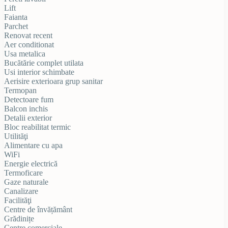
Lift
Faianta
Parchet
Renovat recent
Aer conditionat
Usa metalica
Bucătărie complet utilata
Usi interior schimbate
Aerisire exterioara grup sanitar
Termopan
Detectoare fum
Balcon inchis
Detalii exterior
Bloc reabilitat termic
Utilităţi
Alimentare cu apa
WiFi
Energie electrică
Termoficare
Gaze naturale
Canalizare
Facilităţi
Centre de învățământ
Grădinițe
Centre comerciale