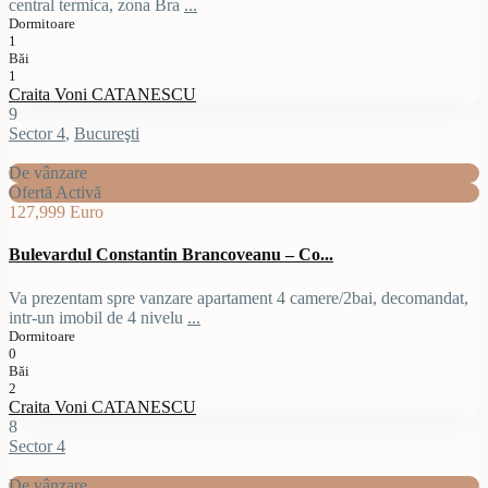
central termica, zona Bra
...
Dormitoare
1
Băi
1
Craita Voni CATANESCU
9
Sector 4
,
Bucureşti
De vânzare
Ofertă Activă
127,999 Euro
Bulevardul Constantin Brancoveanu – Co...
Va prezentam spre vanzare apartament 4 camere/2bai, decomandat,
intr-un imobil de 4 nivelu
...
Dormitoare
0
Băi
2
Craita Voni CATANESCU
8
Sector 4
De vânzare