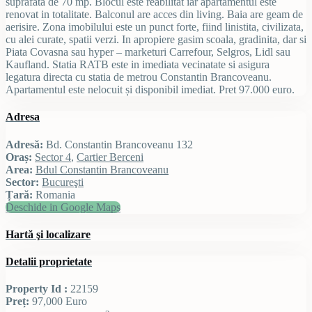
suprafata de 70 mp. Blocul este reabilitat iar apartamentul este
renovat in totalitate. Balconul are acces din living. Baia are geam de
aerisire. Zona imobilului este un punct forte, fiind linistita, civilizata,
cu alei curate, spatii verzi. In apropiere gasim scoala, gradinita, dar si
Piata Covasna sau hyper – marketuri Carrefour, Selgros, Lidl sau
Kaufland. Statia RATB este in imediata vecinatate si asigura
legatura directa cu statia de metrou Constantin Brancoveanu.
Apartamentul este nelocuit și disponibil imediat. Pret 97.000 euro.
Adresa
Adresă:
Bd. Constantin Brancoveanu 132
Oraș:
Sector 4
,
Cartier Berceni
Area:
Bdul Constantin Brancoveanu
Sector:
Bucureşti
Țară:
Romania
Deschide in Google Maps
Hartă şi localizare
Detalii proprietate
Property Id :
22159
Preț:
97,000 Euro