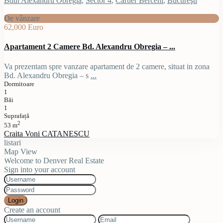
Bdul Alexandru Obregia
,
Sector 4
,
Cartier Berceni
,
Bucureşti
De vânzare
62,000 Euro
Apartament 2 Camere Bd. Alexandru Obregia – ...
Va prezentam spre vanzare apartament de 2 camere, situat in zona
Bd. Alexandru Obregia – s
...
Dormitoare
1
Băi
1
Suprafață
2
53 m
Craita Voni CATANESCU
listari
Map View
Welcome to Denver Real Estate
Sign into your account
Login
Create an account