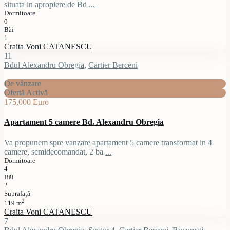
situata in apropiere de Bd
...
Dormitoare
0
Băi
1
Craita Voni CATANESCU
11
Bdul Alexandru Obregia
,
Cartier Berceni
De vânzare
Ofertă Activă
175,000 Euro
Apartament 5 camere Bd. Alexandru Obregia
Va propunem spre vanzare apartament 5 camere transformat in 4
camere, semidecomandat, 2 ba
...
Dormitoare
4
Băi
2
Suprafață
2
119 m
Craita Voni CATANESCU
7