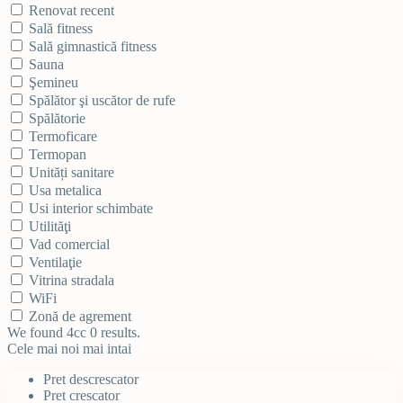
Renovat recent
Sală fitness
Sală gimnastică fitness
Sauna
Şemineu
Spălător şi uscător de rufe
Spălătorie
Termoficare
Termopan
Unități sanitare
Usa metalica
Usi interior schimbate
Utilităţi
Vad comercial
Ventilaţie
Vitrina stradala
WiFi
Zonă de agrement
We found 4cc
0
results.
Cele mai noi mai intai
Pret descrescator
Pret crescator