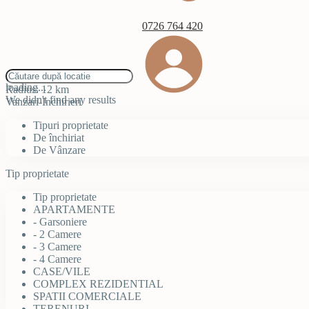
0726 764 420
click to enable zoom
loading...
Radius:
12 km
We didn't find any results
Vanzari-Inchirieri
Tipuri proprietate
De închiriat
De Vânzare
Tip proprietate
Tip proprietate
APARTAMENTE
- Garsoniere
- 2 Camere
- 3 Camere
- 4 Camere
CASE/VILE
COMPLEX REZIDENTIAL
SPATII COMERCIALE
TERENURI