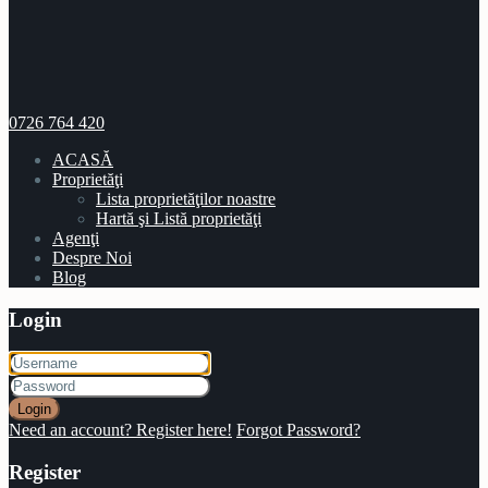
0726 764 420
ACASĂ
Proprietăţi
Lista proprietăţilor noastre
Hartă şi Listă proprietăţi
Agenţi
Despre Noi
Blog
Login
Login
Need an account? Register here!
Forgot Password?
Register