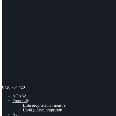
0726 764 420
ACASĂ
Proprietăţi
Lista proprietăţilor noastre
Hartă şi Listă proprietăţi
Agenţi