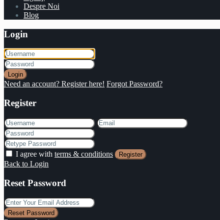
Despre Noi
Blog
Login
Login
Need an account? Register here!
Forgot Password?
Register
I agree with
terms & conditions
Register
Back to Login
Reset Password
Reset Password