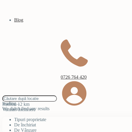
Blog
0726 764 420
click to enable zoom
loading...
Radius:
12 km
We didn't find any results
Vanzari-Inchirieri
Tipuri proprietate
De închiriat
De Vânzare