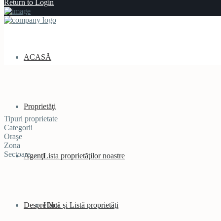
Return to Login
ACASĂ
Proprietăţi
Tipuri proprietate
Categorii
Oraşe
Zona
Sectoare
Agenţi
Lista proprietăţilor noastre
Despre Noi
Hartă şi Listă proprietăţi