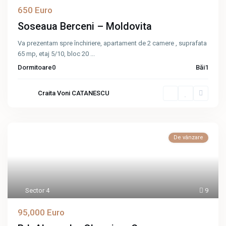
650 Euro
Soseaua Berceni – Moldovita
Va prezentam spre închiriere, apartament de 2 camere , suprafata
65 mp, etaj 5/10, bloc 20
...
Dormitoare
0
Băi
1
Craita Voni CATANESCU
De vânzare
Sector 4
9
95,000 Euro