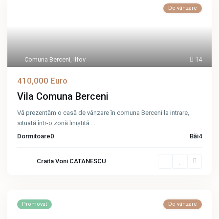
De vânzare
Comuna Berceni
,
Ilfov
14
410,000 Euro
Vila Comuna Berceni
Vă prezentăm o casă de vânzare în comuna Berceni la intrare,
situată într-o zonă liniștită
...
Dormitoare
0
Băi
4
Craita Voni CATANESCU
Promovat
De vânzare