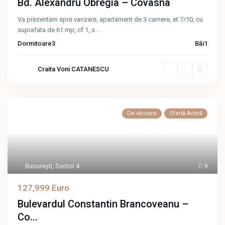
Bd. Alexandru Obregia – Covasna
Va prezentam spre vanzare, apartament de 3 camere, et 7/10, cu
suprafata de 61 mp, cf 1, s
...
Dormitoare
3
Băi
1
Craita Voni CATANESCU
De vânzare
Ofertă Activă
Bucureşti
,
Sector 4
9
127,999 Euro
Bulevardul Constantin Brancoveanu –
Co...