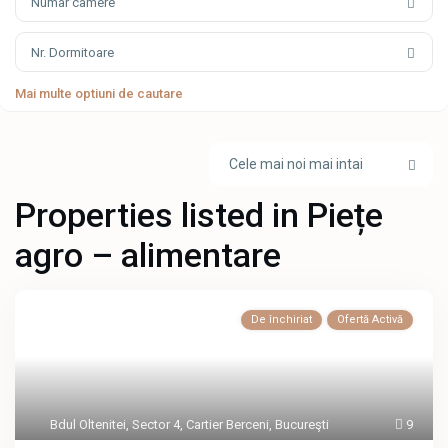
Numar camere
Nr. Dormitoare
Mai multe optiuni de cautare
Cele mai noi mai intai
Properties listed in Piețe
agro – alimentare
De închiriat
Ofertă Activă
Bdul Oltenitei
,
Sector 4
,
Cartier Berceni
,
Bucureşti
9