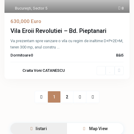
Bucureşti
,
Sector 5
8
630,000 Euro
Vila Eroii Revolutiei – Bd. Pieptanari
Va prezentam spre vanzare o vila cu regim de inaltime D+P+2E+M,
teren 300 mp, anul constru
...
Dormitoare
0
Băi
5
Craita Voni CATANESCU
1
2
listari
Map View