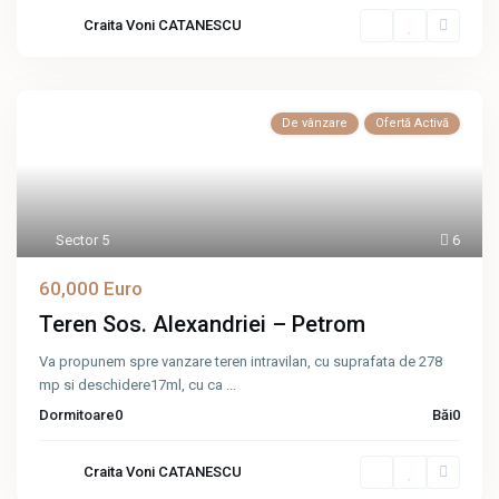
Craita Voni CATANESCU
De vânzare
Ofertă Activă
Sector 5
6
60,000 Euro
Teren Sos. Alexandriei – Petrom
Va propunem spre vanzare teren intravilan, cu suprafata de 278
mp si deschidere17ml, cu ca
...
Dormitoare
0
Băi
0
Craita Voni CATANESCU