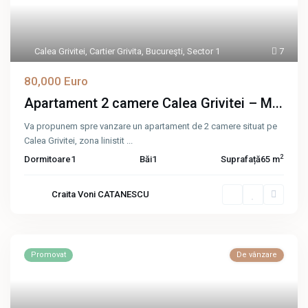
Calea Grivitei
,
Cartier Grivita
,
Bucureşti
,
Sector 1
7
80,000 Euro
Apartament 2 camere Calea Grivitei – M...
Va propunem spre vanzare un apartament de 2 camere situat pe
Calea Grivitei, zona linistit
...
2
Dormitoare
1
Băi
1
Suprafață
65 m
Craita Voni CATANESCU
Promovat
De vânzare