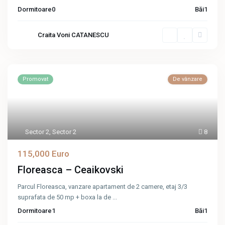
Dormitoare
0
Băi
1
Craita Voni CATANESCU
Promovat
De vânzare
Sector 2
,
Sector 2
8
115,000 Euro
Floreasca – Ceaikovski
Parcul Floreasca, vanzare apartament de 2 camere, etaj 3/3
suprafata de 50 mp + boxa la de
...
Dormitoare
1
Băi
1