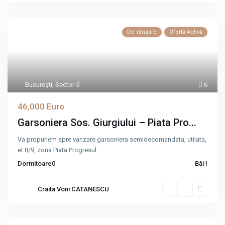
De vânzare
Ofertă Activă
Bucureşti
,
Sector 5
6
46,000 Euro
Garsoniera Sos. Giurgiului – Piata Pro...
Va propunem spre vanzare garsoniera semidecomandata, utilata,
et 8/9, zona Piata Progresul
...
Dormitoare
0
Băi
1
Craita Voni CATANESCU