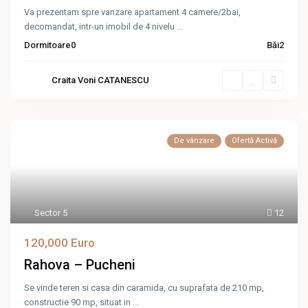
Va prezentam spre vanzare apartament 4 camere/2bai,
decomandat, intr-un imobil de 4 nivelu
...
Dormitoare
0
Băi
2
Craita Voni CATANESCU
De vânzare
Ofertă Activă
Sector 5
12
120,000 Euro
Rahova – Pucheni
Se vinde teren si casa din caramida, cu suprafata de 210 mp,
constructie 90 mp, situat in
...