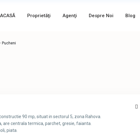
ACASĂ
Proprietăţi
Agenţi
Despre Noi
Blog
 Pucheni
onstructie 90 mp, situat in sectorul 5, zona Rahova.
 are centrala termica, parchet, gresie, faianta.
li, piata.