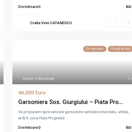
Dormitoare
0
Băi
Craita Voni CATANESCU
De vânzare
Ofertă Activă
Sector 5
,
Bucureşti
46,000 Euro
Garsoniera Sos. Giurgiului – Piata Pro...
Va propunem spre vanzare garsoniera semidecomandata, utilata,
et 8/9, zona Piata Progresul
...
Dormitoare
0
Băi