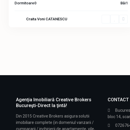
Dormitoare
0
Băi
1
Craita Voni CATANESCU
Agenţia Imobiliară Creative Brokers
CONTACT
Bucureşti-Direct la ţintă!
Bucurest
Din 2015 Creative Brokers asigura solutii
bloc 14, scar
imobiliare complete (in domeniul vanzarii /
072676
cumpararii / inchirierii de apartamente, vile,