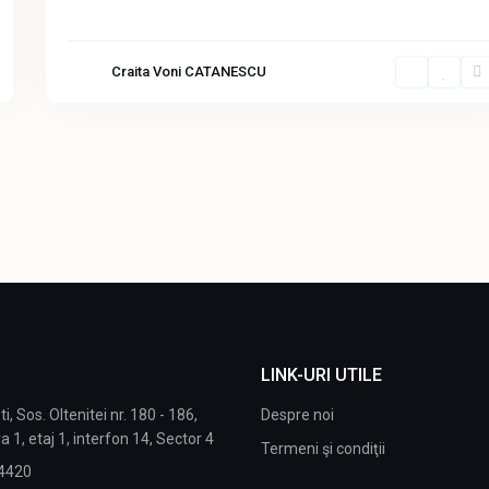
Craita Voni CATANESCU
LINK-URI UTILE
i, Sos. Oltenitei nr. 180 - 186,
Despre noi
a 1, etaj 1, interfon 14, Sector 4
Termeni şi condiţii
4420