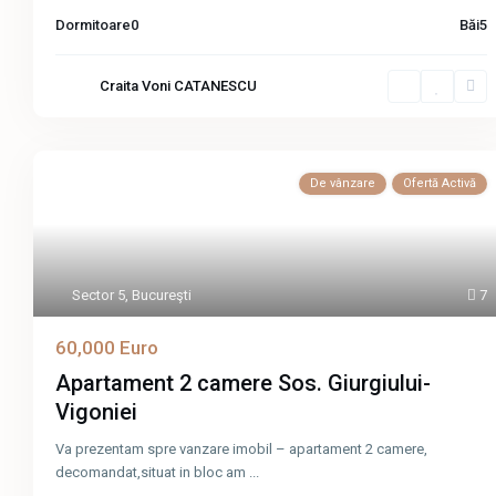
Dormitoare
0
Băi
5
Craita Voni CATANESCU
De vânzare
Ofertă Activă
Sector 5
,
Bucureşti
7
60,000 Euro
Apartament 2 camere Sos. Giurgiului-
Vigoniei
Va prezentam spre vanzare imobil – apartament 2 camere,
decomandat,situat in bloc am
...