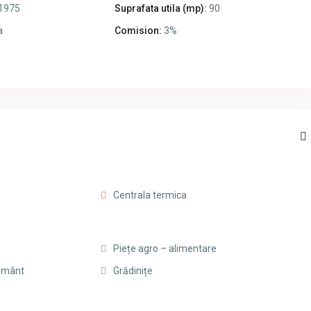
1975
Suprafata utila (mp):
90
a
Comision:
3%
Centrala termica
Piețe agro – alimentare
țământ
Grădinițe