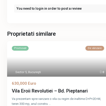
You need to
login
in order to post a review
Proprietati similare
Promovat
De vânzare
Sector 5
,
Bucureşti
8
630,000 Euro
Vila Eroii Revolutiei – Bd. Pieptanari
Va prezentam spre vanzare o vila cu regim de inaltime D+P+2E+M,
teren 300 mp, anul constru
...