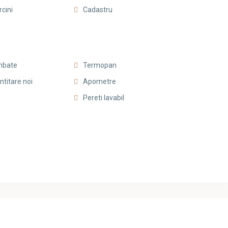
rcini
Cadastru
imbate
Termopan
antitare noi
Apometre
Pereti lavabil