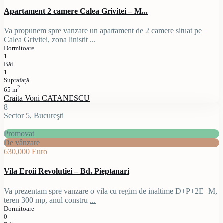
Apartament 2 camere Calea Grivitei – M...
Va propunem spre vanzare un apartament de 2 camere situat pe
Calea Grivitei, zona linistit
...
Dormitoare
1
Băi
1
Suprafață
2
65 m
Craita Voni CATANESCU
8
Sector 5
,
Bucureşti
Promovat
De vânzare
630,000 Euro
Vila Eroii Revolutiei – Bd. Pieptanari
Va prezentam spre vanzare o vila cu regim de inaltime D+P+2E+M,
teren 300 mp, anul constru
...
Dormitoare
0