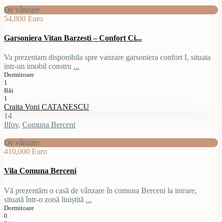
De vânzare
54,000 Euro
Garsoniera Vitan Barzesti – Confort Ci...
Va prezentam disponibila spre vanzare garsoniera confort I, situata
intr-un imobil constru
...
Dormitoare
1
Băi
1
Craita Voni CATANESCU
14
Ilfov
,
Comuna Berceni
De vânzare
410,000 Euro
Vila Comuna Berceni
Vă prezentăm o casă de vânzare în comuna Berceni la intrare,
situată într-o zonă liniștită
...
Dormitoare
0