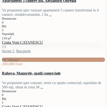
Apartament 5 camere Bd. Alexandru Obregia
Va propunem spre vanzare apartament 5 camere transformat in 4
camere, semidecomandat, 2 ba
...
Dormitoare
4
Băi
2
Suprafață
2
119 m
Craita Voni CATANESCU
13
Sector 5
,
Bucureşti
De vânzare
200,000 Euro
Rahova, Magurele, spatii comerciale
Va propunem spre vanzare, teren cu spatiu comercial, suprafata de
500 mp, situat in zona M
...
Dormitoare
0
Băi
1
Craita Voni CATANESCU