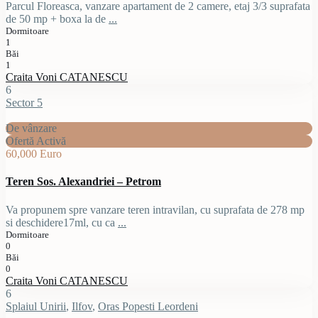
Parcul Floreasca, vanzare apartament de 2 camere, etaj 3/3 suprafata
de 50 mp + boxa la de
...
Dormitoare
1
Băi
1
Craita Voni CATANESCU
6
Sector 5
De vânzare
Ofertă Activă
60,000 Euro
Teren Sos. Alexandriei – Petrom
Va propunem spre vanzare teren intravilan, cu suprafata de 278 mp
si deschidere17ml, cu ca
...
Dormitoare
0
Băi
0
Craita Voni CATANESCU
6
Splaiul Unirii
,
Ilfov
,
Oras Popesti Leordeni