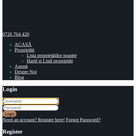
0726 764 420
ACASĂ
Proprietăţi
Lista proprietăţilor noastre
Hartă şi Listă proprietăţi
Agenţi
Despre Noi
Blog
Login
Login
Need an account? Register here!
Forgot Password?
Register