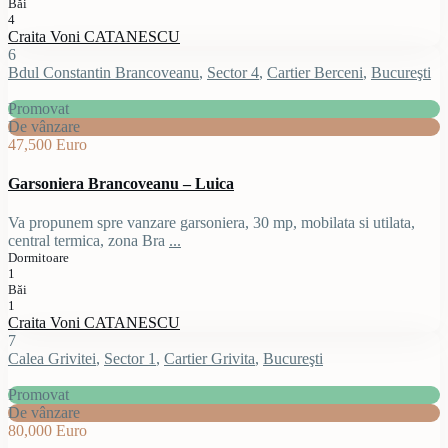
Băi
4
Craita Voni CATANESCU
6
Bdul Constantin Brancoveanu
,
Sector 4
,
Cartier Berceni
,
Bucureşti
Promovat
De vânzare
47,500 Euro
Garsoniera Brancoveanu – Luica
Va propunem spre vanzare garsoniera, 30 mp, mobilata si utilata,
central termica, zona Bra
...
Dormitoare
1
Băi
1
Craita Voni CATANESCU
7
Calea Grivitei
,
Sector 1
,
Cartier Grivita
,
Bucureşti
Promovat
De vânzare
80,000 Euro