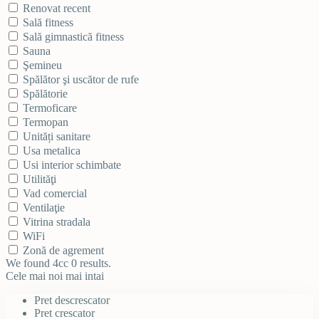
Renovat recent
Sală fitness
Sală gimnastică fitness
Sauna
Şemineu
Spălător şi uscător de rufe
Spălătorie
Termoficare
Termopan
Unități sanitare
Usa metalica
Usi interior schimbate
Utilităţi
Vad comercial
Ventilaţie
Vitrina stradala
WiFi
Zonă de agrement
We found 4cc
0
results.
Cele mai noi mai intai
Pret descrescator
Pret crescator