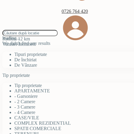
0726 764 420
click to enable zoom
loading...
Radius:
12 km
We didn't find any results
Vanzari-Inchirieri
Tipuri proprietate
De închiriat
De Vânzare
Tip proprietate
Tip proprietate
APARTAMENTE
- Garsoniere
- 2 Camere
- 3 Camere
- 4 Camere
CASE/VILE
COMPLEX REZIDENTIAL
SPATII COMERCIALE
TERENURI