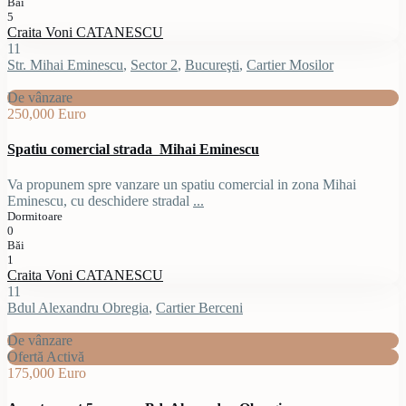
Băi
5
Craita Voni CATANESCU
11
Str. Mihai Eminescu
,
Sector 2
,
Bucureşti
,
Cartier Mosilor
De vânzare
250,000 Euro
Spatiu comercial strada Mihai Eminescu
Va propunem spre vanzare un spatiu comercial in zona Mihai
Eminescu, cu deschidere stradal
...
Dormitoare
0
Băi
1
Craita Voni CATANESCU
11
Bdul Alexandru Obregia
,
Cartier Berceni
De vânzare
Ofertă Activă
175,000 Euro