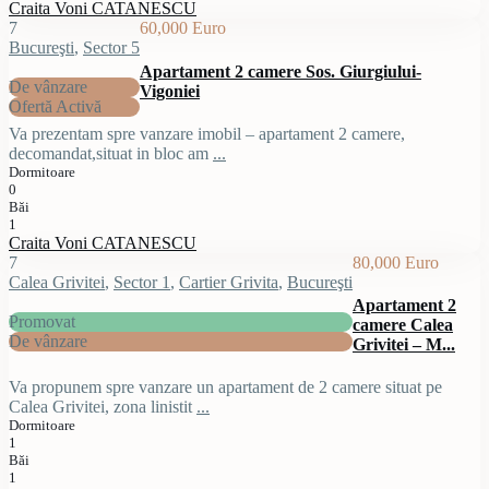
Craita Voni CATANESCU
7
60,000 Euro
Bucureşti
,
Sector 5
Apartament 2 camere Sos. Giurgiului-
De vânzare
Vigoniei
Ofertă Activă
Va prezentam spre vanzare imobil – apartament 2 camere,
decomandat,situat in bloc am
...
Dormitoare
0
Băi
1
Craita Voni CATANESCU
7
80,000 Euro
Calea Grivitei
,
Sector 1
,
Cartier Grivita
,
Bucureşti
Apartament 2
Promovat
camere Calea
De vânzare
Grivitei – M...
Va propunem spre vanzare un apartament de 2 camere situat pe
Calea Grivitei, zona linistit
...
Dormitoare
1
Băi
1