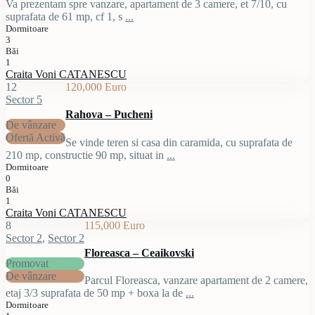
Va prezentam spre vanzare, apartament de 3 camere, et 7/10, cu
suprafata de 61 mp, cf 1, s
...
Dormitoare
3
Băi
1
Craita Voni CATANESCU
12
120,000 Euro
Sector 5
Rahova – Pucheni
De vânzare
Ofertă Activă
Se vinde teren si casa din caramida, cu suprafata de
210 mp, constructie 90 mp, situat in
...
Dormitoare
0
Băi
1
Craita Voni CATANESCU
8
115,000 Euro
Sector 2
,
Sector 2
Floreasca – Ceaikovski
Promovat
De vânzare
Parcul Floreasca, vanzare apartament de 2 camere,
etaj 3/3 suprafata de 50 mp + boxa la de
...
Dormitoare