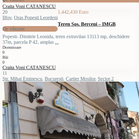
5
Craita Voni CATANESCU
20
1,442,430 Euro
Ilfov
,
Oras Popesti Leordeni
Teren Sos. Berceni – IMGB
De vânzare
Popesti- Dimitrie Leonida, teren extravilan 13113 mp, deschidere
37m, parcela P 42, amplas
...
Dormitoare
0
Băi
0
Craita Voni CATANESCU
11
Str. Mihai Eminescu
,
Bucureşti
,
Cartier Mosilor
,
Sector 2