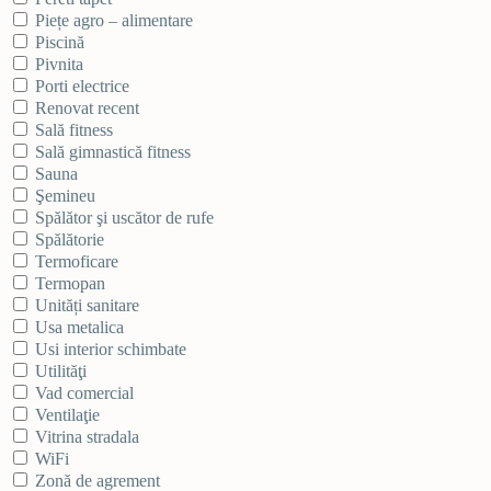
Piețe agro – alimentare
Piscină
Pivnita
Porti electrice
Renovat recent
Sală fitness
Sală gimnastică fitness
Sauna
Şemineu
Spălător şi uscător de rufe
Spălătorie
Termoficare
Termopan
Unități sanitare
Usa metalica
Usi interior schimbate
Utilităţi
Vad comercial
Ventilaţie
Vitrina stradala
WiFi
Zonă de agrement