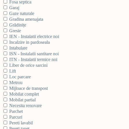
Fosa septica
Garaj
Gaze naturale
Gradina amenajata
Grădinițe
Gresie
IEN - Instalatii electrice noi
Incalzire in pardoseala
Intabulare
ISN - Instalatii santitare noi
ITN - Instalatii termice noi
Liber de orice sarcini
Lift
Loc parcare
Metrou
Mijloace de transpost
Mobilat complet
Mobilat partial
Necesita renovare
Parchet
Parcuri
Pereti lavabil
Pereti tapet