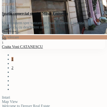
250,000 Euro
Spatiu comercial strada Mihai Eminescu
Va propunem spre vanzare un spatiu comercial in zona Mihai
Eminescu, cu deschidere stradal
...
Dormitoare
0
De vânzare
Băi
1
Craita Voni CATANESCU
1
2
listari
Map View
Welcome to Denver Real Estate