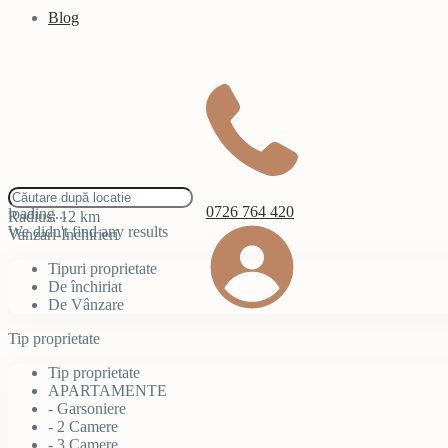
Blog
click to enable zoom
0726 764 420
loading...
Radius:
12 km
We didn't find any results
Vanzari-Inchirieri
Tipuri proprietate
De închiriat
De Vânzare
Tip proprietate
Tip proprietate
APARTAMENTE
- Garsoniere
- 2 Camere
- 3 Camere