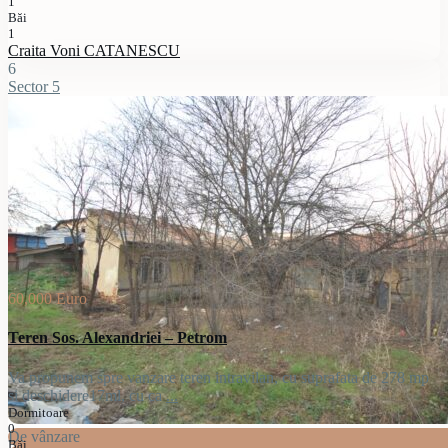
1
Băi
1
Craita Voni CATANESCU
6
Sector 5
60,000 Euro
Teren Sos. Alexandriei – Petrom
Va propunem spre vanzare teren intravilan, cu suprafata de 278 mp
si deschidere17ml, cu ca
...
Dormitoare
0
De vânzare
Băi