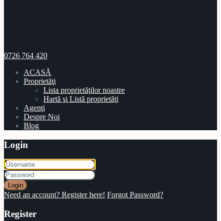
0726 764 420
ACASĂ
Proprietăţi
Lista proprietăţilor noastre
Hartă şi Listă proprietăţi
Agenţi
Despre Noi
Blog
Login
Login
Need an account? Register here!
Forgot Password?
Register