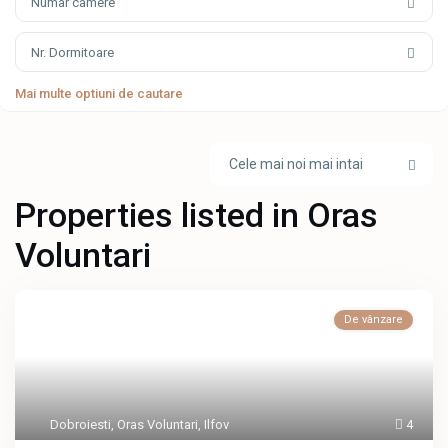
Numar camere
Nr. Dormitoare
Mai multe optiuni de cautare
Cele mai noi mai intai
Properties listed in Oras
Voluntari
De vânzare
Dobroiesti
,
Oras Voluntari
,
Ilfov
4