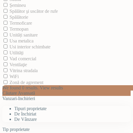
Şemineu
Spălător şi uscător de rufe
Spălătorie
Termoficare
Termopan
Unități sanitare
Usa metalica
Usi interior schimbate
Utilităţi
Vad comercial
Ventilaţie
Vitrina stradala
WiFi
Zonă de agrement
We found
0
results.
View results
Căutare Avansată
Vanzari-Inchirieri
Tipuri proprietate
De închiriat
De Vânzare
Tip proprietate