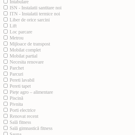
Intabulare
ISN - Instalatii santitare noi
ITN - Instalatii termice noi
Liber de orice sarcini
Lift
Loc parcare
Metrou
Mijloace de transpost
Mobilat complet
Mobilat partial
Necesita renovare
Parchet
Parcuri
Pereti lavabil
Pereti tapet
Piețe agro – alimentare
Piscină
Pivnita
Porti electrice
Renovat recent
Sală fitness
Sală gimnastică fitness
Sauna