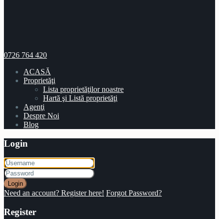
0726 764 420
ACASĂ
Proprietăţi
Lista proprietăţilor noastre
Hartă şi Listă proprietăţi
Agenţi
Despre Noi
Blog
Login
Login
Need an account? Register here!
Forgot Password?
Register