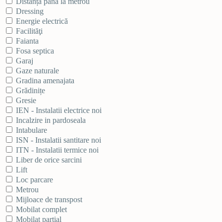
Distanța până la metrou
Dressing
Energie electrică
Facilităţi
Faianta
Fosa septica
Garaj
Gaze naturale
Gradina amenajata
Grădinițe
Gresie
IEN - Instalatii electrice noi
Incalzire in pardoseala
Intabulare
ISN - Instalatii santitare noi
ITN - Instalatii termice noi
Liber de orice sarcini
Lift
Loc parcare
Metrou
Mijloace de transpost
Mobilat complet
Mobilat partial