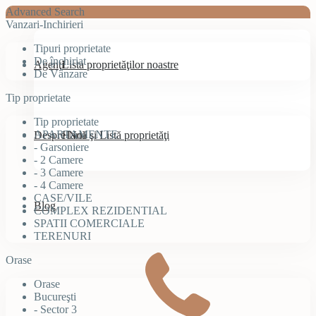
Advanced Search
Vanzari-Inchirieri
Tipuri proprietate
De închiriat
Agenţi
Lista proprietăţilor noastre
De Vânzare
Tip proprietate
Tip proprietate
APARTAMENTE
Despre Noi
Hartă şi Listă proprietăţi
- Garsoniere
- 2 Camere
- 3 Camere
- 4 Camere
CASE/VILE
Blog
COMPLEX REZIDENTIAL
SPATII COMERCIALE
TERENURI
Orase
Orase
Bucureşti
- Sector 3