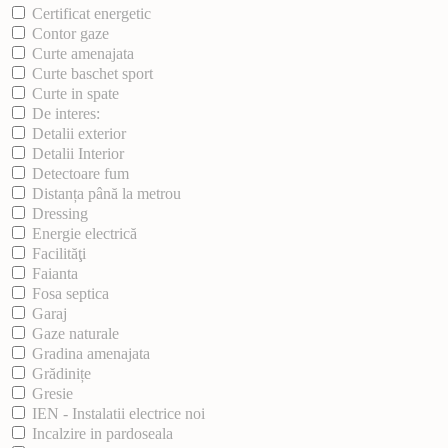
Certificat energetic
Contor gaze
Curte amenajata
Curte baschet sport
Curte in spate
De interes:
Detalii exterior
Detalii Interior
Detectoare fum
Distanța până la metrou
Dressing
Energie electrică
Facilităţi
Faianta
Fosa septica
Garaj
Gaze naturale
Gradina amenajata
Grădinițe
Gresie
IEN - Instalatii electrice noi
Incalzire in pardoseala