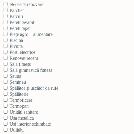
Necesita renovare
Parchet
Parcuri
Pereti lavabil
Pereti tapet
Piețe agro – alimentare
Piscină
Pivnita
Porti electrice
Renovat recent
Sală fitness
Sală gimnastică fitness
Sauna
Şemineu
Spălător şi uscător de rufe
Spălătorie
Termoficare
Termopan
Unități sanitare
Usa metalica
Usi interior schimbate
Utilităţi