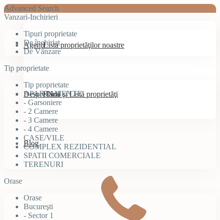
Advanced Search
Vanzari-Inchirieri
Tipuri proprietate
De închiriat
Agenţi
Lista proprietăţilor noastre
De Vânzare
Tip proprietate
Tip proprietate
APARTAMENTE
Despre Noi
Hartă şi Listă proprietăţi
- Garsoniere
- 2 Camere
- 3 Camere
- 4 Camere
CASE/VILE
Blog
COMPLEX REZIDENTIAL
SPATII COMERCIALE
TERENURI
Orase
Orase
Bucureşti
- Sector 1