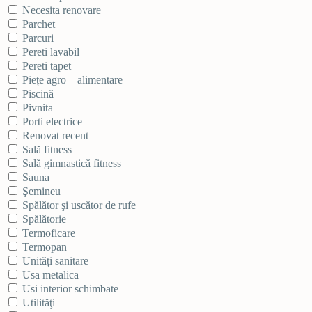
Necesita renovare
Parchet
Parcuri
Pereti lavabil
Pereti tapet
Piețe agro – alimentare
Piscină
Pivnita
Porti electrice
Renovat recent
Sală fitness
Sală gimnastică fitness
Sauna
Şemineu
Spălător şi uscător de rufe
Spălătorie
Termoficare
Termopan
Unități sanitare
Usa metalica
Usi interior schimbate
Utilităţi