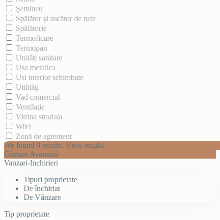
Şemineu
Spălător şi uscător de rufe
Spălătorie
Termoficare
Termopan
Unități sanitare
Usa metalica
Usi interior schimbate
Utilităţi
Vad comercial
Ventilaţie
Vitrina stradala
WiFi
Zonă de agrement
We found
0
results.
View results
Căutare Avansată
Vanzari-Inchirieri
Tipuri proprietate
De închiriat
De Vânzare
Tip proprietate