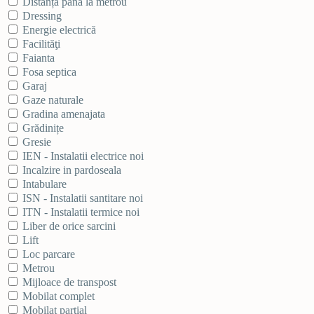
Distanța până la metrou
Dressing
Energie electrică
Facilităţi
Faianta
Fosa septica
Garaj
Gaze naturale
Gradina amenajata
Grădinițe
Gresie
IEN - Instalatii electrice noi
Incalzire in pardoseala
Intabulare
ISN - Instalatii santitare noi
ITN - Instalatii termice noi
Liber de orice sarcini
Lift
Loc parcare
Metrou
Mijloace de transpost
Mobilat complet
Mobilat partial