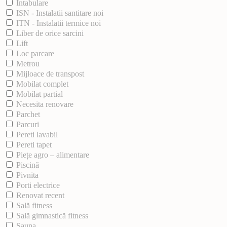
Intabulare
ISN - Instalatii santitare noi
ITN - Instalatii termice noi
Liber de orice sarcini
Lift
Loc parcare
Metrou
Mijloace de transpost
Mobilat complet
Mobilat partial
Necesita renovare
Parchet
Parcuri
Pereti lavabil
Pereti tapet
Piețe agro – alimentare
Piscină
Pivnita
Porti electrice
Renovat recent
Sală fitness
Sală gimnastică fitness
Sauna