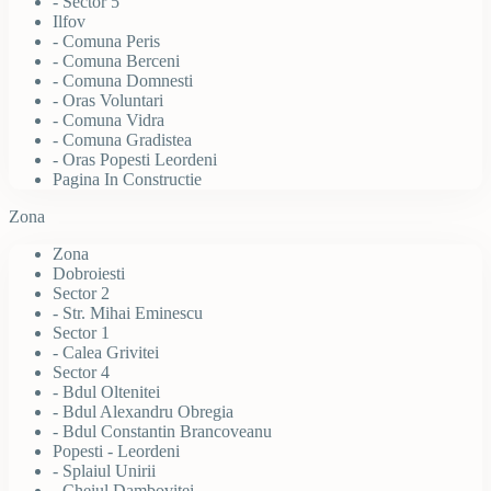
- Sector 5
Ilfov
- Comuna Peris
- Comuna Berceni
- Comuna Domnesti
- Oras Voluntari
- Comuna Vidra
- Comuna Gradistea
- Oras Popesti Leordeni
Pagina In Constructie
Zona
Zona
Dobroiesti
Sector 2
- Str. Mihai Eminescu
Sector 1
- Calea Grivitei
Sector 4
- Bdul Oltenitei
- Bdul Alexandru Obregia
- Bdul Constantin Brancoveanu
Popesti - Leordeni
- Splaiul Unirii
- Cheiul Dambovitei