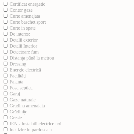
Certificat energetic
Contor gaze
Curte amenajata
Curte baschet sport
Curte in spate
De interes:
Detalii exterior
Detalii Interior
Detectoare fum
Distanța până la metrou
Dressing
Energie electrică
Facilităţi
Faianta
Fosa septica
Garaj
Gaze naturale
Gradina amenajata
Grădinițe
Gresie
IEN - Instalatii electrice noi
Incalzire in pardoseala