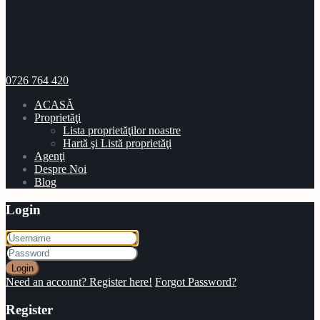
0726 764 420
ACASĂ
Proprietăţi
Lista proprietăţilor noastre
Hartă şi Listă proprietăţi
Agenţi
Despre Noi
Blog
Login
Login
Need an account? Register here!
Forgot Password?
Register