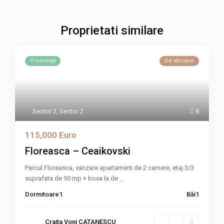
Proprietati similare
Promovat
De vânzare
Sector 2
,
Sector 2
8
115,000 Euro
Floreasca – Ceaikovski
Parcul Floreasca, vanzare apartament de 2 camere, etaj 3/3
suprafata de 50 mp + boxa la de
...
Dormitoare
1
Băi
1
Craita Voni CATANESCU