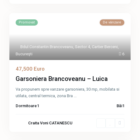
Promovat
De vânzare
Bdul Constantin Brancoveanu
,
Sector 4
,
Cartier Berceni
,
Bucureşti
6
47,500 Euro
Garsoniera Brancoveanu – Luica
Va propunem spre vanzare garsoniera, 30 mp, mobilata si
utilata, central termica, zona Bra
...
Dormitoare
1
Băi
1
Craita Voni CATANESCU