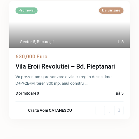
Promovat
De vânzare
Sector 5
,
Bucureşti
8
630,000 Euro
Vila Eroii Revolutiei – Bd. Pieptanari
Va prezentam spre vanzare o vila cu regim de inaltime
D+P+2E+M, teren 300 mp, anul constru
...
Dormitoare
0
Băi
5
Craita Voni CATANESCU