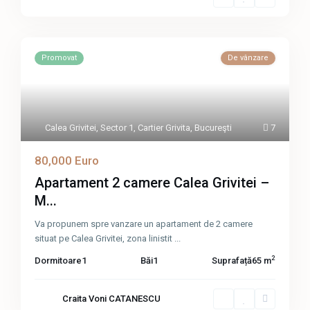
Promovat
De vânzare
Calea Grivitei
,
Sector 1
,
Cartier Grivita
,
Bucureşti
7
80,000 Euro
Apartament 2 camere Calea Grivitei –
M...
Va propunem spre vanzare un apartament de 2 camere
situat pe Calea Grivitei, zona linistit
...
2
Dormitoare
1
Băi
1
Suprafață
65 m
Craita Voni CATANESCU