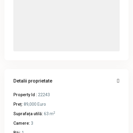
Detalii proprietate
Property Id :
22243
Preț:
89,000 Euro
2
Suprafața utilă:
63 m
Camere:
3
Băi:
1