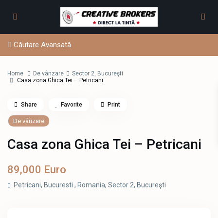
Căutare Avansată
Home
De vânzare
Sector 2
,
Bucureşti
Casa zona Ghica Tei – Petricani
Share
Favorite
Print
De vânzare
Casa zona Ghica Tei – Petricani
89,000 Euro
Petricani, Bucuresti , Romania,
Sector 2
,
Bucureşti