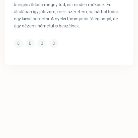
böngésződben megnyitod, és minden működik. Én
általában így játszom, mert szeretem, ha bárhol tudok
egy kicsit pörgetni. A nyelvi támogatás főleg angol, de
úgy nézem, németül is beszélnek.