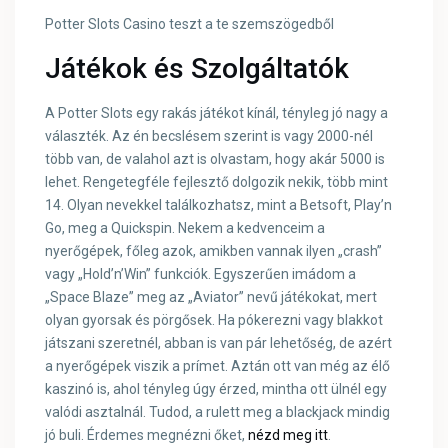
Potter Slots Casino teszt a te szemszögedből
Játékok és Szolgáltatók
A Potter Slots egy rakás játékot kínál, tényleg jó nagy a
választék. Az én becslésem szerint is vagy 2000-nél
több van, de valahol azt is olvastam, hogy akár 5000 is
lehet. Rengetegféle fejlesztő dolgozik nekik, több mint
14. Olyan nevekkel találkozhatsz, mint a Betsoft, Play’n
Go, meg a Quickspin. Nekem a kedvenceim a
nyerőgépek, főleg azok, amikben vannak ilyen „crash”
vagy „Hold’n’Win” funkciók. Egyszerűen imádom a
„Space Blaze” meg az „Aviator” nevű játékokat, mert
olyan gyorsak és pörgősek. Ha pókerezni vagy blakkot
játszani szeretnél, abban is van pár lehetőség, de azért
a nyerőgépek viszik a prímet. Aztán ott van még az élő
kaszinó is, ahol tényleg úgy érzed, mintha ott ülnél egy
valódi asztalnál. Tudod, a rulett meg a blackjack mindig
jó buli. Érdemes megnézni őket,
nézd meg itt
.