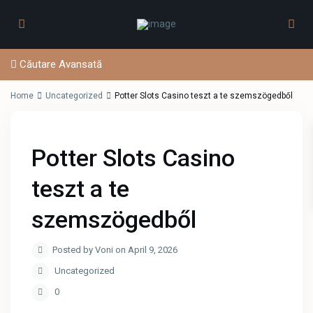
Căutare Avansată
Home
Uncategorized
Potter Slots Casino teszt a te szemszögedből
Potter Slots Casino
teszt a te
szemszögedből
Posted by Voni on April 9, 2026
Uncategorized
0