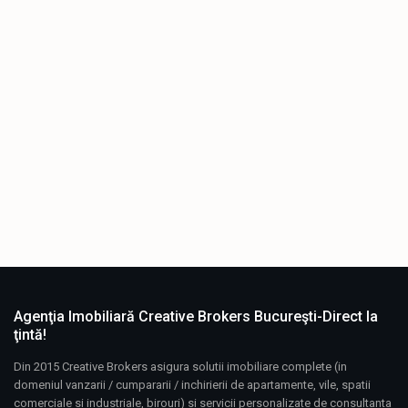
Agenţia Imobiliară Creative Brokers Bucureşti-Direct la
ţintă!
Din 2015 Creative Brokers asigura solutii imobiliare complete (in
domeniul vanzarii / cumpararii / inchirierii de apartamente, vile, spatii
comerciale si industriale, birouri) si servicii personalizate de consultanta