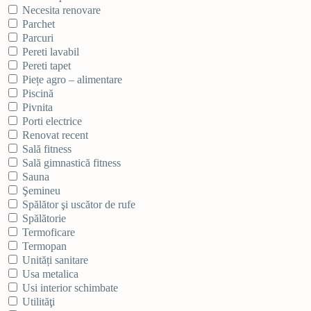
Necesita renovare
Parchet
Parcuri
Pereti lavabil
Pereti tapet
Piețe agro – alimentare
Piscină
Pivnita
Porti electrice
Renovat recent
Sală fitness
Sală gimnastică fitness
Sauna
Şemineu
Spălător şi uscător de rufe
Spălătorie
Termoficare
Termopan
Unități sanitare
Usa metalica
Usi interior schimbate
Utilităţi