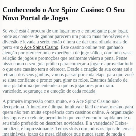
Conhecendo o Ace Spinz Casino: O Seu
Novo Portal de Jogos
Se você está à procura de um lugar novo e empolgante para jogar,
onde as chances de ganhar parecem um pouco mais favoráveis e a
diversão é levada a sério, então é hora de dar uma olhada mais de
perto em
o Ace Spinz Casino
. Este cassino online tem ganhado
atenção por oferecer uma experiência de jogo sólida, com uma vasta
seleção de jogos e promoções que realmente valem a pena. Pense
nisso como o seu guia prático para começar a jogar e aproveitar tudo
o que este cassino tem a oferecer. Desde a criação da sua conta até a
retirada dos seus ganhos, vamos passar por cada etapa para que você
se sinta confiante e pronto para girar os rolos. Estamos falando de
uma plataforma que entende o que os jogadores procuram:
variedade, segurança e a emoção de cada rodada.
A primeira impressão conta muito, e o Ace Spinz Casino não
decepciona. A interface é limpa, intuitiva e fácil de usar, mesmo para
quem não tem muita experiência com cassinos online. A organização
dos jogos é excelente, permitindo que você encontre rapidamente o
seu título preferido ou descubra novidades. E a variedade? Deixe-
me dizer, é impressionante. Temos slots com todos os tipos de temas
imagináveis, jogos de mesa clássicos que nunca saem de moda e