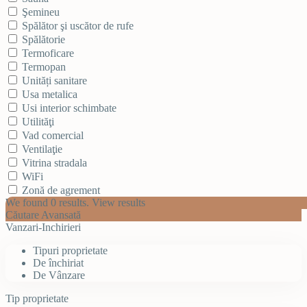
Şemineu
Spălător şi uscător de rufe
Spălătorie
Termoficare
Termopan
Unități sanitare
Usa metalica
Usi interior schimbate
Utilităţi
Vad comercial
Ventilaţie
Vitrina stradala
WiFi
Zonă de agrement
We found
0
results.
View results
Căutare Avansată
Vanzari-Inchirieri
Tipuri proprietate
De închiriat
De Vânzare
Tip proprietate