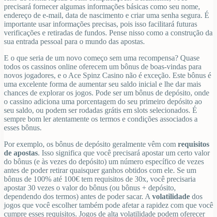
precisará fornecer algumas informações básicas como seu nome,
endereço de e-mail, data de nascimento e criar uma senha segura. É
importante usar informações precisas, pois isso facilitará futuras
verificações e retiradas de fundos. Pense nisso como a construção da
sua entrada pessoal para o mundo das apostas.
E o que seria de um novo começo sem uma recompensa? Quase
todos os cassinos online oferecem um bônus de boas-vindas para
novos jogadores, e o Ace Spinz Casino não é exceção. Este bônus é
uma excelente forma de aumentar seu saldo inicial e lhe dar mais
chances de explorar os jogos. Pode ser um bônus de depósito, onde
o cassino adiciona uma porcentagem do seu primeiro depósito ao
seu saldo, ou podem ser rodadas grátis em slots selecionados. É
sempre bom ler atentamente os termos e condições associados a
esses bônus.
Por exemplo, os bônus de depósito geralmente vêm com
requisitos
de apostas
. Isso significa que você precisará apostar um certo valor
do bônus (e às vezes do depósito) um número específico de vezes
antes de poder retirar quaisquer ganhos obtidos com ele. Se um
bônus de 100% até 100€ tem requisitos de 30x, você precisaria
apostar 30 vezes o valor do bônus (ou bônus + depósito,
dependendo dos termos) antes de poder sacar. A
volatilidade
dos
jogos que você escolher também pode afetar a rapidez com que você
cumpre esses requisitos. Jogos de alta volatilidade podem oferecer