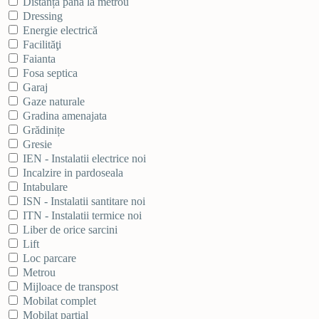
Distanța până la metrou
Dressing
Energie electrică
Facilităţi
Faianta
Fosa septica
Garaj
Gaze naturale
Gradina amenajata
Grădinițe
Gresie
IEN - Instalatii electrice noi
Incalzire in pardoseala
Intabulare
ISN - Instalatii santitare noi
ITN - Instalatii termice noi
Liber de orice sarcini
Lift
Loc parcare
Metrou
Mijloace de transpost
Mobilat complet
Mobilat partial