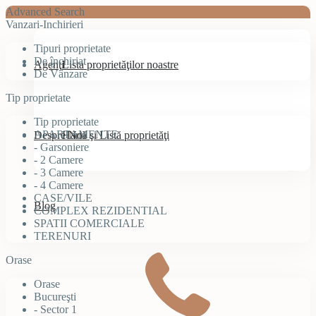
Advanced Search
Vanzari-Inchirieri
Tipuri proprietate
De închiriat
Agenţi
Lista proprietăţilor noastre
De Vânzare
Tip proprietate
Tip proprietate
APARTAMENTE
Despre Noi
Hartă şi Listă proprietăţi
- Garsoniere
- 2 Camere
- 3 Camere
- 4 Camere
CASE/VILE
Blog
COMPLEX REZIDENTIAL
SPATII COMERCIALE
TERENURI
Orase
Orase
Bucureşti
- Sector 1