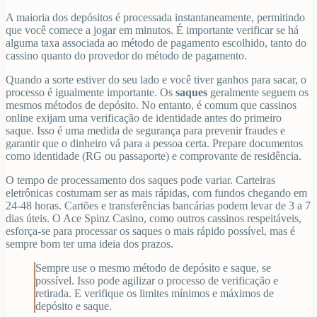
A maioria dos depósitos é processada instantaneamente, permitindo
que você comece a jogar em minutos. É importante verificar se há
alguma taxa associada ao método de pagamento escolhido, tanto do
cassino quanto do provedor do método de pagamento.
Quando a sorte estiver do seu lado e você tiver ganhos para sacar, o
processo é igualmente importante. Os
saques
geralmente seguem os
mesmos métodos de depósito. No entanto, é comum que cassinos
online exijam uma verificação de identidade antes do primeiro
saque. Isso é uma medida de segurança para prevenir fraudes e
garantir que o dinheiro vá para a pessoa certa. Prepare documentos
como identidade (RG ou passaporte) e comprovante de residência.
O tempo de processamento dos saques pode variar. Carteiras
eletrônicas costumam ser as mais rápidas, com fundos chegando em
24-48 horas. Cartões e transferências bancárias podem levar de 3 a 7
dias úteis. O Ace Spinz Casino, como outros cassinos respeitáveis,
esforça-se para processar os saques o mais rápido possível, mas é
sempre bom ter uma ideia dos prazos.
Sempre use o mesmo método de depósito e saque, se
possível. Isso pode agilizar o processo de verificação e
retirada. E verifique os limites mínimos e máximos de
depósito e saque.