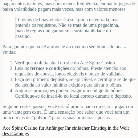
pagamentos maiores, mas com menos frequência, enquanto jogos de
baixa volatilidade pagam mais vezes, mas com valores menores.
O bônus de boas-vindas é a sua porta de entrada, mas
entenda os requisitos. Não se trata de uma pegadinha,
mas de regras que garantem a sustentabilidade do
cassino.
Para garantir que você aproveite ao máximo seu bônus de boas-
vindas:
Verifique a oferta atual no site do Ace Spinz Casino.
Leia os
termos e condições
do bônus. Preste atenção aos
requisitos de aposta, jogos elegíveis e prazo de validade.
Faça seu primeiro depósito, se aplicável, e certifique-se de que
ele atenda ao valor mínimo exigido para ativar o bônus.
Algumas promoções podem exigir um código de bônus.
Certifique-se de inseri-lo no local correto durante o depósito.
Seguindo estes passos, você estará pronto para começar a jogar com
uma vantagem extra. É uma sensação boa saber que você tem um
pouco mais de “pólvora” para as suas primeiras apostas.
Ace Spinz Casino für Anfänger Ihr einfacher Einstieg in die Welt
des iGamings