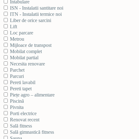
Intabulare
ISN - Instalatii santitare noi
ITN - Instalatii termice noi
Liber de orice sarcini
Lift
Loc parcare
Metrou
Mijloace de transpost
Mobilat complet
Mobilat partial
Necesita renovare
Parchet
Parcuri
Pereti lavabil
Pereti tapet
Piețe agro – alimentare
Piscină
Pivnita
Porti electrice
Renovat recent
Sală fitness
Sală gimnastică fitness
Sauna