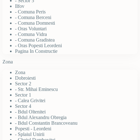
- Sector 5
Ilfov
- Comuna Peris
- Comuna Berceni
- Comuna Domnesti
- Oras Voluntari
- Comuna Vidra
- Comuna Gradistea
- Oras Popesti Leordeni
Pagina In Constructie
Zona
Zona
Dobroiesti
Sector 2
- Str. Mihai Eminescu
Sector 1
- Calea Grivitei
Sector 4
- Bdul Oltenitei
- Bdul Alexandru Obregia
- Bdul Constantin Brancoveanu
Popesti - Leordeni
- Splaiul Unirii
- Cheiul Dambovitei