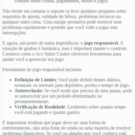
comuns sobre contas, pagamentos, bônus e jogos.
Não hesite em contatar o suporte se tiver qualquer pergunta sobre
requisitos de aposta, validade de bônus, problemas técnicos ou
qualquer outra coisa. Uma equipe prestativa pode resolver seus
problemas rapidamente e permitir que você volte a jogar sem
interrupções.
E agora, um ponto de suma importância: o
jogo responsável
. A
emoção de ganhar é fantástica, mas é important manter o controle.
Cassinos como o Ace Spinz Casino oferecem ferramentas para
ajudar você a gerenciar seu jogo.
Ferramentas de jogo responsável incluem:
Definição de Limites
: Você pode definir limites diários,
semanais ou mensais para depósitos, perdas e tempo de jogo.
Autoexclusão
: Se você sentir que precisa de uma pausa, pode
se autoexcluir por um período determinado ou
permanentemente.
Verificação de Realidade
: Lembretes sobre quanto tempo
você está jogando e quanto gastou.
É importante lembrar que jogar deve ser uma forma de
entretenimento, não uma fonte de renda ou uma maneira de resolver
problemas financeiros. Se você ou alguém que você conhece está