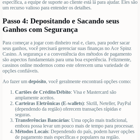
específica, a equipe de suporte ao cliente está lá para ajudar. Eles são
um recurso valioso para entender os detalhes.
Passo 4: Depositando e Sacando seus
Ganhos com Segurança
Para começar a jogar com dinheiro real e, claro, para poder sacar
seus ganhos, você precisará gerenciar suas finanças no Ace Spinz
Casino. A segurança e a conveniência dos métodos de pagamento
são aspectos fundamentais para uma boa experiência. Felizmente,
cassinos online modernos como este oferecem uma variedade de
opções confiáveis.
Ao fazer um
depósito
, você geralmente encontrará opções como:
Cartões de Crédito/Débito
: Visa e Mastercard são
amplamente aceitos.
Carteiras Eletrônicas (E-wallets)
: Skrill, Neteller, PayPal
(dependendo da região) oferecem transações rápidas e
seguras.
Transferências Bancárias
: Uma opção mais tradicional,
embora possa levar um pouco mais de tempo para processar.
Métodos Locais
: Dependendo do país, podem haver opções
de pagamento mais específicas e populares na região.