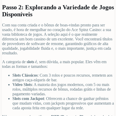
Passo 2: Explorando a Variedade de Jogos
Disponíveis
Com sua conta criada e o bônus de boas-vindas pronto para ser
usado, é hora de mergulhar no coração do Ace Spinz Casino: a sua
vasta biblioteca de jogos. A seleção aqui é o que realmente
diferencia um bom cassino de um excelente. Você encontrará títulos
de provedores de software de renome, garantindo gráficos de alta
qualidade, jogabilidade fluida e, o mais importante, justiça em cada
resultado.
A categoria de
slots
é, sem dúvida, a mais popular. Eles vêm em
todas as formas e tamanhos:
Slots Clássicos
: Com 3 rolos e poucos recursos, remetem aos
antigos caça-níqueis de bar.
Video Slots
: A maioria dos jogos modernos, com 5 ou mais
rolos, múltiplos recursos de bônus, rodadas grátis e linhas de
pagamento variadas.
Slots com Jackpot
: Oferecem a chance de ganhar prêmios
que mudam vidas, com jackpots progressivos que aumentam a
cada aposta feita em qualquer lugar da rede.