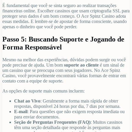
É fundamental que você se sinta seguro ao realizar transações
financeiras online. Escolher cassinos que usam criptografia SSL para
proteger seus dados é um bom começo. O Ace Spinz Casino adota
essas medidas. E lembre-se de apostar de forma consciente, usando
apenas o dinheiro que você pode perder.
Passo 5: Buscando Suporte e Jogando de
Forma Responsável
Mesmo na melhor das experiências, dúvidas podem surgir ou você
pode precisar de ajuda. Um bom
suporte ao cliente
é um sinal de
um cassino que se preocupa com seus jogadores. No Ace Spinz
Casino, você provavelmente encontrará várias formas de entrar em
contato com a equipe de suporte.
As opções de suporte mais comuns incluem:
Chat ao Vivo
: Geralmente a forma mais rápida de obter
respostas, disponível 24 horas por dia, 7 dias por semana.
E-mail
: Para questões que não exigem resposta imediata ou
para enviar documentos.
Seção de Perguntas Frequentes (FAQ)
: Muitos cassinos
têm uma seção detalhada que responde às perguntas mais