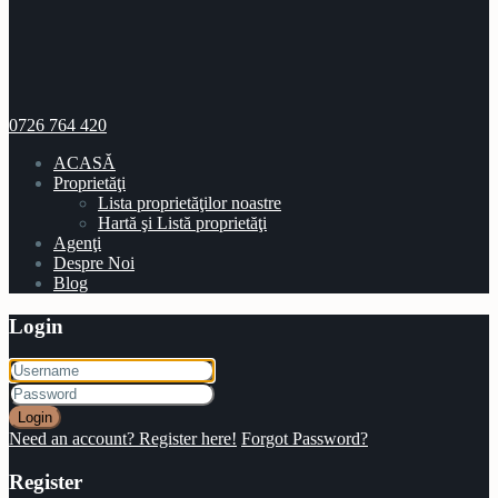
0726 764 420
ACASĂ
Proprietăţi
Lista proprietăţilor noastre
Hartă şi Listă proprietăţi
Agenţi
Despre Noi
Blog
Login
Login
Need an account? Register here!
Forgot Password?
Register