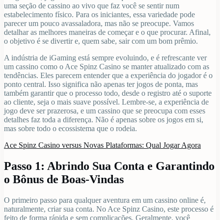
uma seção de cassino ao vivo que faz você se sentir num
estabelecimento físico. Para os iniciantes, essa variedade pode
parecer um pouco avassaladora, mas não se preocupe. Vamos
detalhar as melhores maneiras de começar e o que procurar. Afinal,
o objetivo é se divertir e, quem sabe, sair com um bom prêmio.
A indústria de iGaming está sempre evoluindo, e é refrescante ver
um cassino como o Ace Spinz Casino se manter atualizado com as
tendências. Eles parecem entender que a experiência do jogador é o
ponto central. Isso significa não apenas ter jogos de ponta, mas
também garantir que o processo todo, desde o registro até o suporte
ao cliente, seja o mais suave possível. Lembre-se, a experiência de
jogo deve ser prazerosa, e um cassino que se preocupa com esses
detalhes faz toda a diferença. Não é apenas sobre os jogos em si,
mas sobre todo o ecossistema que o rodeia.
Ace Spinz Casino versus Novas Plataformas: Qual Jogar Agora
Passo 1: Abrindo Sua Conta e Garantindo
o Bônus de Boas-Vindas
O primeiro passo para qualquer aventura em um cassino online é,
naturalmente, criar sua conta. No Ace Spinz Casino, este processo é
feito de forma rápida e sem complicações. Geralmente, você