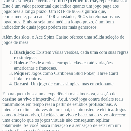
Não se esqueça de verificar o
RTP (Return to Player)
de cada slot.
Este é um valor percentual que indica quanto um jogo paga aos
jogadores a longo prazo. Um RTP de 96% significa que,
teoricamente, para cada 100€ apostados, 96€ são retornados aos
jogadores. Embora seja uma média a longo prazo, é um bom
indicador de quais jogos podem ser mais generosos.
Além dos slots, o Ace Spinz Casino oferece uma sólida seleção de
jogos de mesa.
Blackjack
: Existem várias versões, cada uma com suas regras
e estratégias.
Roleta
: Desde a roleta europeia clássica até variações
americanas e francesas.
Pôquer
: Jogos como Caribbean Stud Poker, Three Card
Poker e outros.
Bacará
: Um jogo de cartas simples, mas emocionante.
E para quem busca uma experiência mais imersiva, a seção de
cassino ao vivo
é imperdível. Aqui, você joga contra dealers reais,
transmitidos em tempo real a partir de estúdios profissionais. A
interação é direta através de um chat, e a atmosfera é elétrica. Jogos
como roleta ao vivo, blackjack ao vivo e baccarat ao vivo oferecem
uma emoção que os jogos virtuais não conseguem replicar
totalmente. Se você busca interação e a sensação de estar em um
cassino físico, esta é a sua área.