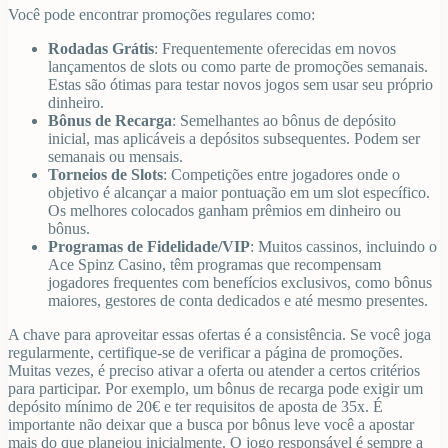
Você pode encontrar promoções regulares como:
Rodadas Grátis
: Frequentemente oferecidas em novos
lançamentos de slots ou como parte de promoções semanais.
Estas são ótimas para testar novos jogos sem usar seu próprio
dinheiro.
Bônus de Recarga
: Semelhantes ao bônus de depósito
inicial, mas aplicáveis a depósitos subsequentes. Podem ser
semanais ou mensais.
Torneios de Slots
: Competições entre jogadores onde o
objetivo é alcançar a maior pontuação em um slot específico.
Os melhores colocados ganham prêmios em dinheiro ou
bônus.
Programas de Fidelidade/VIP
: Muitos cassinos, incluindo o
Ace Spinz Casino, têm programas que recompensam
jogadores frequentes com benefícios exclusivos, como bônus
maiores, gestores de conta dedicados e até mesmo presentes.
A chave para aproveitar essas ofertas é a consistência. Se você joga
regularmente, certifique-se de verificar a página de promoções.
Muitas vezes, é preciso ativar a oferta ou atender a certos critérios
para participar. Por exemplo, um bônus de recarga pode exigir um
depósito mínimo de 20€ e ter requisitos de aposta de 35x. É
importante não deixar que a busca por bônus leve você a apostar
mais do que planejou inicialmente. O jogo responsável é sempre a