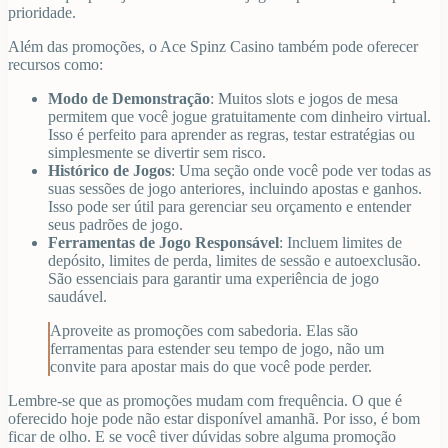
prioridade.
Além das promoções, o Ace Spinz Casino também pode oferecer
recursos como:
Modo de Demonstração
: Muitos slots e jogos de mesa
permitem que você jogue gratuitamente com dinheiro virtual.
Isso é perfeito para aprender as regras, testar estratégias ou
simplesmente se divertir sem risco.
Histórico de Jogos
: Uma seção onde você pode ver todas as
suas sessões de jogo anteriores, incluindo apostas e ganhos.
Isso pode ser útil para gerenciar seu orçamento e entender
seus padrões de jogo.
Ferramentas de Jogo Responsável
: Incluem limites de
depósito, limites de perda, limites de sessão e autoexclusão.
São essenciais para garantir uma experiência de jogo
saudável.
Aproveite as promoções com sabedoria. Elas são
ferramentas para estender seu tempo de jogo, não um
convite para apostar mais do que você pode perder.
Lembre-se que as promoções mudam com frequência. O que é
oferecido hoje pode não estar disponível amanhã. Por isso, é bom
ficar de olho. E se você tiver dúvidas sobre alguma promoção