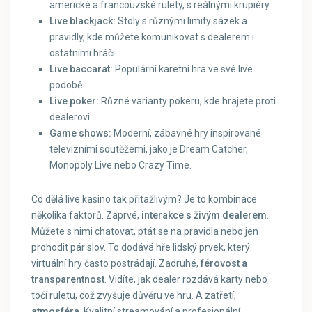
americké a francouzské rulety, s reálnými krupiéry.
Live blackjack:
Stoly s různými limity sázek a
pravidly, kde můžete komunikovat s dealerem i
ostatními hráči.
Live baccarat:
Populární karetní hra ve své live
podobě.
Live poker:
Různé varianty pokeru, kde hrajete proti
dealerovi.
Game shows:
Moderní, zábavné hry inspirované
televizními soutěžemi, jako je Dream Catcher,
Monopoly Live nebo Crazy Time.
Co dělá live kasino tak přitažlivým? Je to kombinace
několika faktorů. Zaprvé,
interakce s živým dealerem
.
Můžete s nimi chatovat, ptát se na pravidla nebo jen
prohodit pár slov. To dodává hře lidský prvek, který
virtuální hry často postrádají. Zadruhé,
férovost a
transparentnost
. Vidíte, jak dealer rozdává karty nebo
točí ruletu, což zvyšuje důvěru ve hru. A zatřetí,
atmosféra
. Kvalitní streamování a profesionální