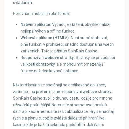
ovládáním.
Porovnání mobilních platforem:
Nativní aplikace:
Vyžaduje stažení, obvykle nabízí
nejlepší výkon a offline funkce.
Webová aplikace (HTML5):
Není nutné stahovat,
plně funkční v prohlížeči, snadno dostupná na všech
zařízeních. Toto je přístup SpinRain Casino.
Responzivní webové stránky:
Stránky se přizpůsobí
velikosti obrazovky, ale mohou mít omezenější
funkce než dedikovaná aplikace.
Některá kasina se spoléhají na dedikované aplikace,
zatímco jiná preferují plně responzivní webové stránky.
SpinRain Casino zvolilo druhou cestu, což je pro mnoho
uživatelů praktičtější. Nemusíte si pamatovat hesla k
další aplikaci a nemusíte řešit aktualizace. Hry se načítají
rychle a plynule, což je zvláště důležité při hraní live
kasina, kde je každá sekunda podstatná. Jak často