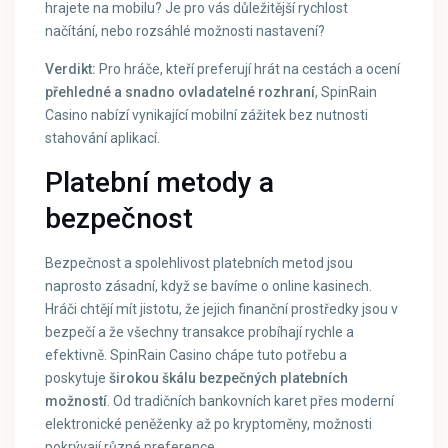
hrajete na mobilu? Je pro vás důležitější rychlost
načítání, nebo rozsáhlé možnosti nastavení?
Verdikt:
Pro hráče, kteří preferují hrát na cestách a ocení
přehledné a snadno ovladatelné rozhraní
, SpinRain
Casino nabízí vynikající mobilní zážitek bez nutnosti
stahování aplikací.
Platební metody a
bezpečnost
Bezpečnost a spolehlivost platebních metod jsou
naprosto zásadní, když se bavíme o online kasinech.
Hráči chtějí mít jistotu, že jejich finanční prostředky jsou v
bezpečí a že všechny transakce probíhají rychle a
efektivně. SpinRain Casino chápe tuto potřebu a
poskytuje
širokou škálu bezpečných platebních
možností
. Od tradičních bankovních karet přes moderní
elektronické peněženky až po kryptoměny, možnosti
pokrývají různé preference.