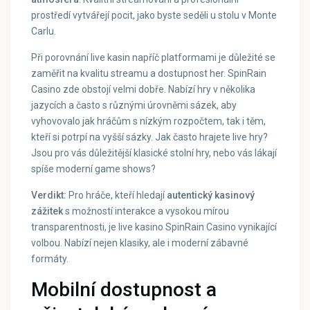
prostředí vytvářejí pocit, jako byste seděli u stolu v Monte
Carlu.
Při porovnání live kasin napříč platformami je důležité se
zaměřit na kvalitu streamu a dostupnost her. SpinRain
Casino zde obstojí velmi dobře. Nabízí hry v několika
jazycích a často s různými úrovněmi sázek, aby
vyhovovalo jak hráčům s nízkým rozpočtem, tak i těm,
kteří si potrpí na vyšší sázky. Jak často hrajete live hry?
Jsou pro vás důležitější klasické stolní hry, nebo vás lákají
spíše moderní game shows?
Verdikt:
Pro hráče, kteří hledají
autentický kasinový
zážitek
s možností interakce a vysokou mírou
transparentnosti, je live kasino SpinRain Casino vynikající
volbou. Nabízí nejen klasiky, ale i moderní zábavné
formáty.
Mobilní dostupnost a