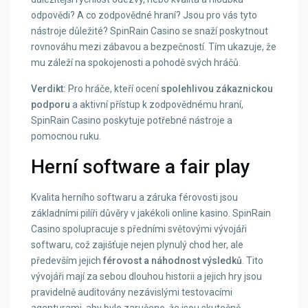
odpovědi? A co zodpovědné hraní? Jsou pro vás tyto
nástroje důležité? SpinRain Casino se snaží poskytnout
rovnováhu mezi zábavou a bezpečností. Tím ukazuje, že
mu záleží na spokojenosti a pohodě svých hráčů.
Verdikt:
Pro hráče, kteří ocení
spolehlivou zákaznickou
podporu
a aktivní přístup k zodpovědnému hraní,
SpinRain Casino poskytuje potřebné nástroje a
pomocnou ruku.
Herní software a fair play
Kvalita herního softwaru a záruka férovosti jsou
základními pilíři důvěry v jakékoli online kasino. SpinRain
Casino spolupracuje s předními světovými vývojáři
softwaru, což zajišťuje nejen plynulý chod her, ale
především jejich
férovost a náhodnost výsledků
. Tito
vývojáři mají za sebou dlouhou historii a jejich hry jsou
pravidelně auditovány nezávislými testovacími