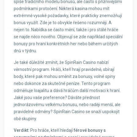
spíše tradičního modelu bonusů, ale často s příznivějšími
podmínkami protočení. Některá kasina mohou mít
extrémně vysoké požadavky, které prakticky znemožňují
bonus využít. Zde je to obvykle řešeno rozumněji. A
nejen to. Nabídka se často mění, takže i pro stálé hráče
se najde něco nového. Objevují se zde například speciální
bonusy pro hraní konkrétních her nebo během určitých
dnů v týdnu.
Je také důležité zmínit, že SpinRain Casino nabízí
věrnostní program. Hráči, kteří hrají pravidelně, sbírají
body, které pak mohou směnit za bonusy, volné spiny
nebo dokonce za skutečné peníze. Tento program
odměňuje loajalitu a dává hráčům další motivaci k hraní.
Jaké jsou vaše preference? Dáváte přednost
jednorázovému velkému bonusu, nebo raději menší, ale
pravidelné odměny? SpinRain Casino se snaží uspokojit
obě skupiny.
Verdikt:
Pro hráče, kteří hledají
férové bonusy s