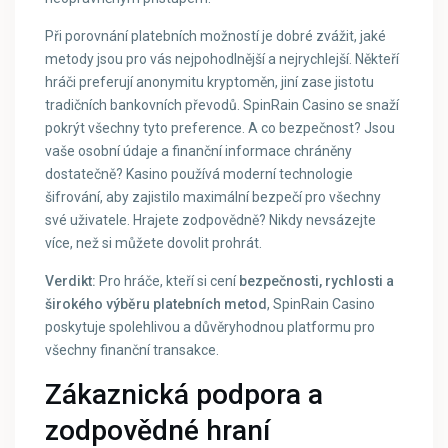
Při porovnání platebních možností je dobré zvážit, jaké
metody jsou pro vás nejpohodlnější a nejrychlejší. Někteří
hráči preferují anonymitu kryptoměn, jiní zase jistotu
tradičních bankovních převodů. SpinRain Casino se snaží
pokrýt všechny tyto preference. A co bezpečnost? Jsou
vaše osobní údaje a finanční informace chráněny
dostatečně? Kasino používá moderní technologie
šifrování, aby zajistilo maximální bezpečí pro všechny
své uživatele. Hrajete zodpovědně? Nikdy nevsázejte
více, než si můžete dovolit prohrát.
Verdikt:
Pro hráče, kteří si cení
bezpečnosti, rychlosti a
širokého výběru platebních metod
, SpinRain Casino
poskytuje spolehlivou a důvěryhodnou platformu pro
všechny finanční transakce.
Zákaznická podpora a
zodpovědné hraní